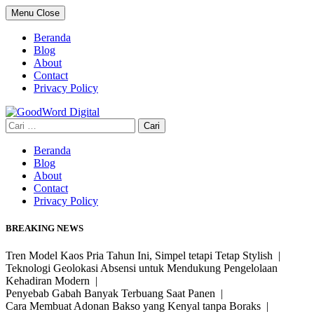
Skip
Menu
Close
to
content
Beranda
Blog
About
Contact
Privacy Policy
Cari
untuk:
Beranda
Blog
About
Contact
Privacy Policy
BREAKING NEWS
Tren Model Kaos Pria Tahun Ini, Simpel tetapi Tetap Stylish |
Teknologi Geolokasi Absensi untuk Mendukung Pengelolaan
Kehadiran Modern |
Penyebab Gabah Banyak Terbuang Saat Panen |
Cara Membuat Adonan Bakso yang Kenyal tanpa Boraks |