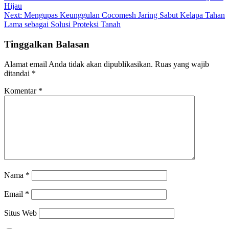
Hijau
pos
Next:
Mengupas Keunggulan Cocomesh Jaring Sabut Kelapa Tahan
Lama sebagai Solusi Proteksi Tanah
Tinggalkan Balasan
Alamat email Anda tidak akan dipublikasikan.
Ruas yang wajib
ditandai
*
Komentar
*
Nama
*
Email
*
Situs Web