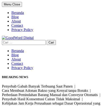
Skip
Menu
Close
to
content
Beranda
Blog
About
Contact
Privacy Policy
Cari
untuk:
Beranda
Blog
About
Contact
Privacy Policy
BREAKING NEWS
Penyebab Gabah Banyak Terbuang Saat Panen |
Cara Membuat Adonan Bakso yang Kenyal tanpa Boraks |
Perbedaan Pemindahan Barang Manual dan Conveyor Otomatis |
Penyebab Hasil Konsentrasi Cairan Tidak Maksimal |
Kebijakan Jam Kerja Perusahaan sebagai Dasar Operasional yang