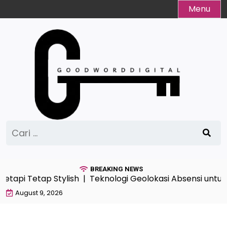
Skip
Menu
to
content
Cari
untuk:
BREAKING NEWS
tapi Tetap Stylish |
Teknologi Geolokasi Absensi untuk 
August 9, 2026