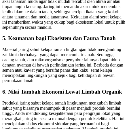
akar tanaman muda agar tidak mudah tercabut oleh aliran air atau
tiupan angin kencang. Jaring ini memandu akar untuk menembus
lebih dalam ke dalam tanah, sehingga tercipta ikatan yang kokoh
antara tanaman dan media tanamnya. Kekuatan alami serat kelapa
ini memberikan waktu yang cukup bagi ekosistem lokal untuk pulih
sepenuhnya secara mandiri.
5. Keamanan bagi Ekosistem dan Fauna Tanah
Material jaring sabut kelapa ramah lingkungan tidak mengandung
zat kimia berbahaya yang dapat meracuni air tanah. Serangga,
cacing tanah, dan mikroorganisme penyubur lainnya dapat hidup
dengan nyaman di bawah perlindungan jaring ini. Berbeda dengan
semen atau kawat yang bersifat panas dan kaku, serat kelapa
menciptakan lingkungan yang sejuk bagi kehidupan di bawah
permukaan tanah.
6. Nilai Tambah Ekonomi Lewat Limbah Organik
Produksi jaring sabut kelapa ramah lingkungan mengubah limbah
sabut yang biasanya menumpuk di pasar menjadi produk bernilai
tinggi. Anda mendukung kesejahteraan para pengrajin lokal yang
merangkai jaring ini secara manual dengan penuh ketelitian. Hal ini
menciptakan siklus ekonomi sirkular yang bermanfaat bagi
lingkungan sekaligus masyarakat pedesaan. Membeli produk ini