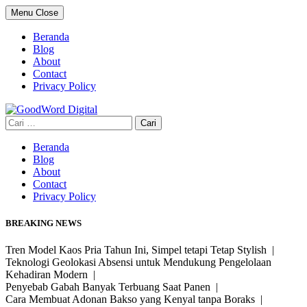
Skip
Menu
Close
to
content
Beranda
Blog
About
Contact
Privacy Policy
Cari
untuk:
Beranda
Blog
About
Contact
Privacy Policy
BREAKING NEWS
Tren Model Kaos Pria Tahun Ini, Simpel tetapi Tetap Stylish |
Teknologi Geolokasi Absensi untuk Mendukung Pengelolaan
Kehadiran Modern |
Penyebab Gabah Banyak Terbuang Saat Panen |
Cara Membuat Adonan Bakso yang Kenyal tanpa Boraks |