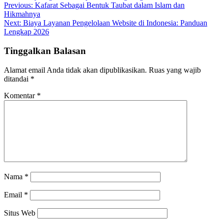
Navigasi
Previous:
Kafarat Sebagai Bentuk Taubat dalam Islam dan
Hikmahnya
pos
Next:
Biaya Layanan Pengelolaan Website di Indonesia: Panduan
Lengkap 2026
Tinggalkan Balasan
Alamat email Anda tidak akan dipublikasikan.
Ruas yang wajib
ditandai
*
Komentar
*
Nama
*
Email
*
Situs Web