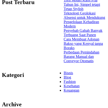
Tren Model Kaos Pria
Post Terbaru
Tahun Ini, Simpel tetapi
Tetap Stylish
Teknologi Geolokasi
Absensi untuk Mendukung
Pengelolaan Kehadiran
Modern
Penyebab Gabah Banyak
Terbuang Saat Panen
Cara Membuat Adonan
Bakso yang Kenyal tanpa
Boraks
Perbedaan Pemindahan
Barang Manual dan
Conveyor Otomatis
Bisnis
Kategori
Blog
Fashion
Kesehatan
Keuangan
Archive