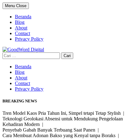
Skip
Menu
Close
to
content
Beranda
Blog
About
Contact
Privacy Policy
Cari
untuk:
Beranda
Blog
About
Contact
Privacy Policy
BREAKING NEWS
Tren Model Kaos Pria Tahun Ini, Simpel tetapi Tetap Stylish |
Teknologi Geolokasi Absensi untuk Mendukung Pengelolaan
Kehadiran Modern |
Penyebab Gabah Banyak Terbuang Saat Panen |
Cara Membuat Adonan Bakso yang Kenyal tanpa Boraks |