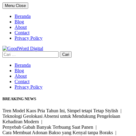
Skip
Menu
Close
to
content
Beranda
Blog
About
Contact
Privacy Policy
Cari
untuk:
Beranda
Blog
About
Contact
Privacy Policy
BREAKING NEWS
Tren Model Kaos Pria Tahun Ini, Simpel tetapi Tetap Stylish |
Teknologi Geolokasi Absensi untuk Mendukung Pengelolaan
Kehadiran Modern |
Penyebab Gabah Banyak Terbuang Saat Panen |
Cara Membuat Adonan Bakso yang Kenyal tanpa Boraks |