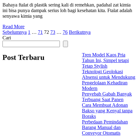
Bahaya ftalat di plastik sering kali di remehkan, padahal zat kimia
ini bisa punya dampak serius loh bagi kesehatan kita. Ftalat adalah
senyawa kimia yang
Read More
Paginasi
Sebelumnya
1
…
71
72
73
…
76
Berikutnya
Cari
pos
Tren Model Kaos Pria
Post Terbaru
Tahun Ini, Simpel tetapi
Tetap Stylish
Teknologi Geolokasi
Absensi untuk Mendukung
Pengelolaan Kehadiran
Modern
Penyebab Gabah Banyak
Terbuang Saat Panen
Cara Membuat Adonan
Bakso yang Kenyal tanpa
Boraks
Perbedaan Pemindahan
Barang Manual dan
Conveyor Otomatis