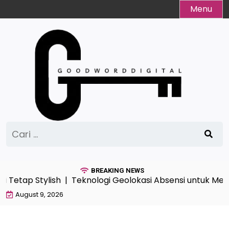
Skip
Menu
to
content
Cari
untuk:
BREAKING NEWS
etap Stylish |
Teknologi Geolokasi Absensi untuk Mendu
August 9, 2026