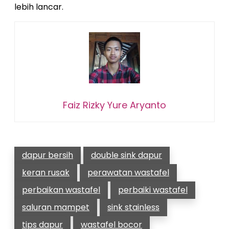
lebih lancar.
Faiz Rizky Yure Aryanto
dapur bersih
double sink dapur
keran rusak
perawatan wastafel
perbaikan wastafel
perbaiki wastafel
saluran mampet
sink stainless
tips dapur
wastafel bocor