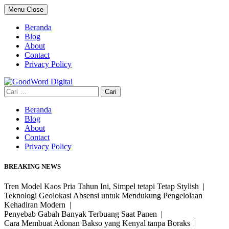
Skip
Menu
Close
to
content
Beranda
Blog
About
Contact
Privacy Policy
Cari
untuk:
Beranda
Blog
About
Contact
Privacy Policy
BREAKING NEWS
Tren Model Kaos Pria Tahun Ini, Simpel tetapi Tetap Stylish |
Teknologi Geolokasi Absensi untuk Mendukung Pengelolaan
Kehadiran Modern |
Penyebab Gabah Banyak Terbuang Saat Panen |
Cara Membuat Adonan Bakso yang Kenyal tanpa Boraks |