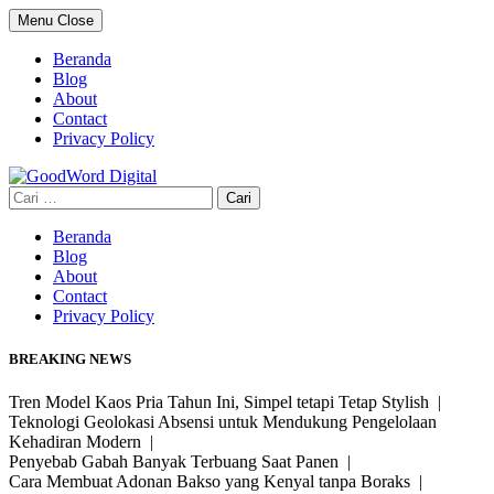
Skip
Menu
Close
to
content
Beranda
Blog
About
Contact
Privacy Policy
Cari
untuk:
Beranda
Blog
About
Contact
Privacy Policy
BREAKING NEWS
Tren Model Kaos Pria Tahun Ini, Simpel tetapi Tetap Stylish |
Teknologi Geolokasi Absensi untuk Mendukung Pengelolaan
Kehadiran Modern |
Penyebab Gabah Banyak Terbuang Saat Panen |
Cara Membuat Adonan Bakso yang Kenyal tanpa Boraks |