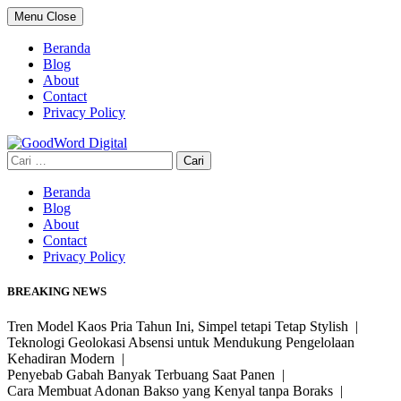
Skip
Menu
Close
to
content
Beranda
Blog
About
Contact
Privacy Policy
Cari
untuk:
Beranda
Blog
About
Contact
Privacy Policy
BREAKING NEWS
Tren Model Kaos Pria Tahun Ini, Simpel tetapi Tetap Stylish |
Teknologi Geolokasi Absensi untuk Mendukung Pengelolaan
Kehadiran Modern |
Penyebab Gabah Banyak Terbuang Saat Panen |
Cara Membuat Adonan Bakso yang Kenyal tanpa Boraks |