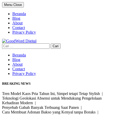
Skip
Menu
Close
to
content
Beranda
Blog
About
Contact
Privacy Policy
Cari
untuk:
Beranda
Blog
About
Contact
Privacy Policy
BREAKING NEWS
Tren Model Kaos Pria Tahun Ini, Simpel tetapi Tetap Stylish |
Teknologi Geolokasi Absensi untuk Mendukung Pengelolaan
Kehadiran Modern |
Penyebab Gabah Banyak Terbuang Saat Panen |
Cara Membuat Adonan Bakso yang Kenyal tanpa Boraks |