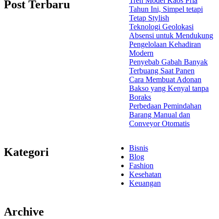
Tren Model Kaos Pria
Post Terbaru
Tahun Ini, Simpel tetapi
Tetap Stylish
Teknologi Geolokasi
Absensi untuk Mendukung
Pengelolaan Kehadiran
Modern
Penyebab Gabah Banyak
Terbuang Saat Panen
Cara Membuat Adonan
Bakso yang Kenyal tanpa
Boraks
Perbedaan Pemindahan
Barang Manual dan
Conveyor Otomatis
Bisnis
Kategori
Blog
Fashion
Kesehatan
Keuangan
Archive