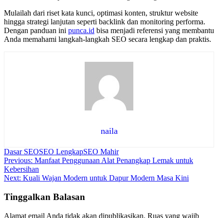
Mulailah dari riset kata kunci, optimasi konten, struktur website
hingga strategi lanjutan seperti backlink dan monitoring performa.
Dengan panduan ini
punca.id
bisa menjadi referensi yang membantu
Anda memahami langkah-langkah SEO secara lengkap dan praktis.
naila
Dasar SEO
SEO Lengkap
SEO Mahir
Navigasi
Previous:
Manfaat Penggunaan Alat Penangkap Lemak untuk
Kebersihan
pos
Next:
Kuali Wajan Modern untuk Dapur Modern Masa Kini
Tinggalkan Balasan
Alamat email Anda tidak akan dipublikasikan.
Ruas yang wajib