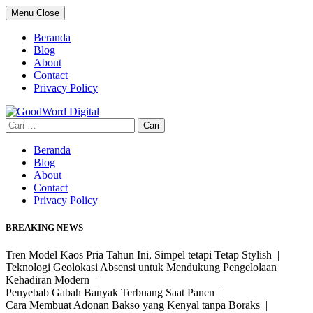
Skip
Menu
Close
to
content
Beranda
Blog
About
Contact
Privacy Policy
Cari
untuk:
Beranda
Blog
About
Contact
Privacy Policy
BREAKING NEWS
Tren Model Kaos Pria Tahun Ini, Simpel tetapi Tetap Stylish |
Teknologi Geolokasi Absensi untuk Mendukung Pengelolaan
Kehadiran Modern |
Penyebab Gabah Banyak Terbuang Saat Panen |
Cara Membuat Adonan Bakso yang Kenyal tanpa Boraks |