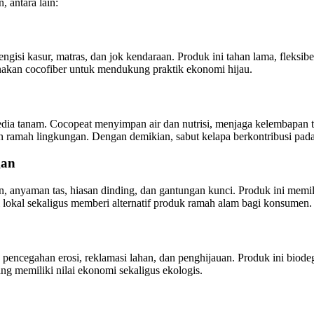
, antara lain:
ngisi kasur, matras, dan jok kendaraan. Produk ini tahan lama, fleksibe
unakan cocofiber untuk mendukung praktik ekonomi hijau.
edia tanam. Cocopeat menyimpan air dan nutrisi, menjaga kelembapan 
n ramah lingkungan. Dengan demikian, sabut kelapa berkontribusi pada 
gan
an, anyaman tas, hiasan dinding, dan gantungan kunci. Produk ini memi
okal sekaligus memberi alternatif produk ramah alam bagi konsumen.
 pencegahan erosi, reklamasi lahan, dan penghijauan. Produk ini biod
g memiliki nilai ekonomi sekaligus ekologis.