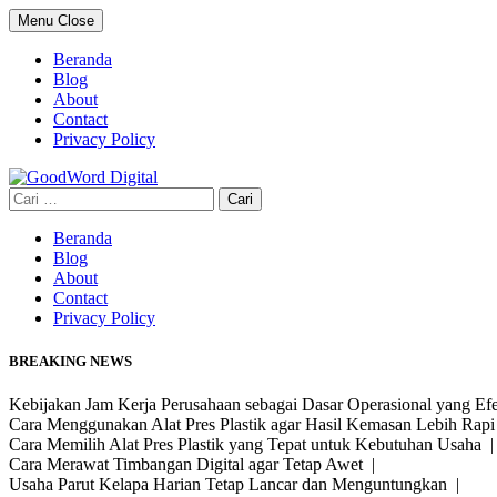
Skip
Menu
Close
to
content
Beranda
Blog
About
Contact
Privacy Policy
Cari
untuk:
Beranda
Blog
About
Contact
Privacy Policy
BREAKING NEWS
Kebijakan Jam Kerja Perusahaan sebagai Dasar Operasional yang Ef
Cara Menggunakan Alat Pres Plastik agar Hasil Kemasan Lebih Rap
Cara Memilih Alat Pres Plastik yang Tepat untuk Kebutuhan Usaha 
Cara Merawat Timbangan Digital agar Tetap Awet |
Usaha Parut Kelapa Harian Tetap Lancar dan Menguntungkan |