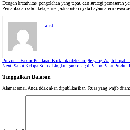
Dengan kreativitas, pengolahan yang tepat, dan strategi pemasaran ya
Pemanfaatan sabut kelapa menjadi contoh nyata bagaimana inovasi se
farid
Navigasi
Previous:
Faktor Penilaian Backlink oleh Google yang Wajib Dipaha
Next:
Sabut Kelapa Solusi Lingkungan sebagai Bahan Baku Produk K
pos
Tinggalkan Balasan
Alamat email Anda tidak akan dipublikasikan.
Ruas yang wajib ditan