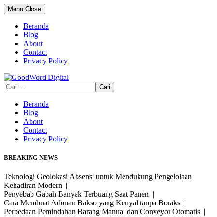
Skip
Menu
Close
to
content
Beranda
Blog
About
Contact
Privacy Policy
Cari
untuk:
Beranda
Blog
About
Contact
Privacy Policy
BREAKING NEWS
Teknologi Geolokasi Absensi untuk Mendukung Pengelolaan
Kehadiran Modern |
Penyebab Gabah Banyak Terbuang Saat Panen |
Cara Membuat Adonan Bakso yang Kenyal tanpa Boraks |
Perbedaan Pemindahan Barang Manual dan Conveyor Otomatis |