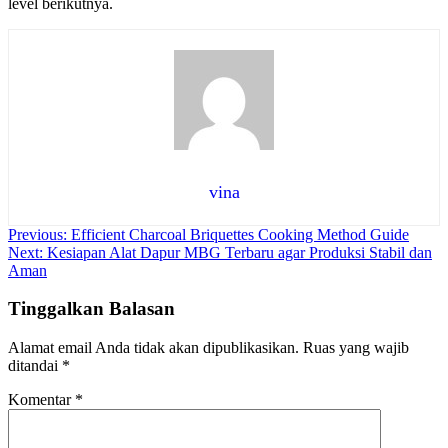
level berikutnya.
vina
Navigasi
Previous:
Efficient Charcoal Briquettes Cooking Method Guide
Next:
Kesiapan Alat Dapur MBG Terbaru agar Produksi Stabil dan
pos
Aman
Tinggalkan Balasan
Alamat email Anda tidak akan dipublikasikan.
Ruas yang wajib
ditandai
*
Komentar
*