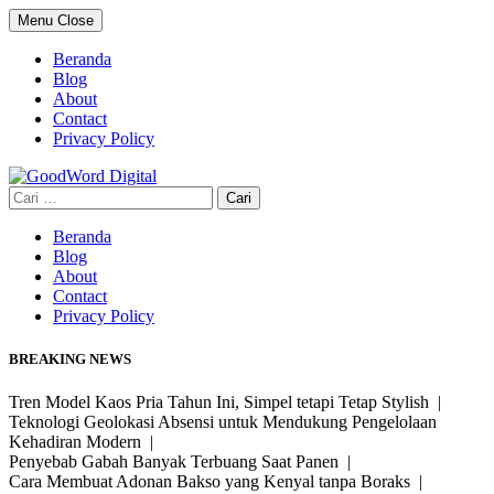
Skip
Menu
Close
to
content
Beranda
Blog
About
Contact
Privacy Policy
Cari
untuk:
Beranda
Blog
About
Contact
Privacy Policy
BREAKING NEWS
Tren Model Kaos Pria Tahun Ini, Simpel tetapi Tetap Stylish |
Teknologi Geolokasi Absensi untuk Mendukung Pengelolaan
Kehadiran Modern |
Penyebab Gabah Banyak Terbuang Saat Panen |
Cara Membuat Adonan Bakso yang Kenyal tanpa Boraks |