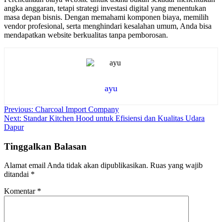
angka anggaran, tetapi strategi investasi digital yang menentukan
masa depan bisnis. Dengan memahami komponen biaya, memilih
vendor profesional, serta menghindari kesalahan umum, Anda bisa
mendapatkan website berkualitas tanpa pemborosan.
ayu
Navigasi
Previous:
Charcoal Import Company
Next:
Standar Kitchen Hood untuk Efisiensi dan Kualitas Udara
pos
Dapur
Tinggalkan Balasan
Alamat email Anda tidak akan dipublikasikan.
Ruas yang wajib
ditandai
*
Komentar
*