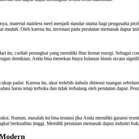
nya, material stainless steel menjadi standar utama bagi pengusaha pro
at mudah. Oleh karena itu, investasi pada peralatan memasak dapur indu
ari itu, carilah perangkat yang memiliki fitur hemat energi. Sebagai 
engan demikian, Anda bisa menekan biaya bulanan bisnis secara signifi
an cukup padat. Karena itu, ukur terlebih dahulu dimensi ruangan sebelu
si udara harus tetap terbuka dan tidak terhalang oleh peralatan dapur
duksi. Namun, masalah ini bisa teratasi jika Anda memiliki garansi res
kat berkualitas tinggi. Memilih peralatan memasak dapur industri buk
t Modern