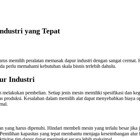
ndustri yang Tepat
s memilih peralatan memasak dapur industri dengan sangat cermat. Hal i
Anda perlu memahami kebutuhan skala bisnis terlebih dahulu.
r Industri
elakukan pembelian. Setiap jenis mesin memiliki spesifikasi dan keg
itas produksi. Kesalahan dalam memilih alat dapat menyebabkan biaya
mal.
 yang harus dipenuhi. Hindari membeli mesin yang terlalu besar jika j
 Pemilihan kapasitas yang tepat membantu menjaga keseimbangan alur ker
tivitas tim dapur dapat meningkat secara lebih maksimal.