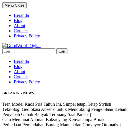
Skip
Menu
Close
to
content
Beranda
Blog
About
Contact
Privacy Policy
Cari
untuk:
Beranda
Blog
About
Contact
Privacy Policy
BREAKING NEWS
Tren Model Kaos Pria Tahun Ini, Simpel tetapi Tetap Stylish |
Teknologi Geolokasi Absensi untuk Mendukung Pengelolaan Kehad
Penyebab Gabah Banyak Terbuang Saat Panen |
Cara Membuat Adonan Bakso yang Kenyal tanpa Boraks |
Perbedaan Pemindahan Barang Manual dan Conveyor Otomatis |