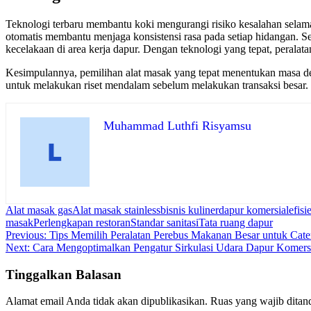
Teknologi terbaru membantu koki mengurangi risiko kesalahan selama
otomatis membantu menjaga konsistensi rasa pada setiap hidangan. S
kecelakaan di area kerja dapur. Dengan teknologi yang tepat, peralat
Kesimpulannya, pemilihan alat masak yang tepat menentukan masa depa
untuk melakukan riset mendalam sebelum melakukan transaksi besar. 
Muhammad Luthfi Risyamsu
Alat masak gas
Alat masak stainless
bisnis kuliner
dapur komersial
efisi
masak
Perlengkapan restoran
Standar sanitasi
Tata ruang dapur
Navigasi
Previous:
Tips Memilih Peralatan Perebus Makanan Besar untuk Cate
Next:
Cara Mengoptimalkan Pengatur Sirkulasi Udara Dapur Komers
pos
Tinggalkan Balasan
Alamat email Anda tidak akan dipublikasikan.
Ruas yang wajib ditan