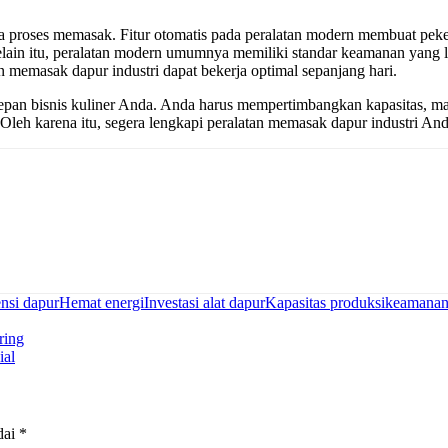
 proses memasak. Fitur otomatis pada peralatan modern membuat pekerj
elain itu, peralatan modern umumnya memiliki standar keamanan yang 
an memasak dapur industri dapat bekerja optimal sepanjang hari.
n bisnis kuliner Anda. Anda harus mempertimbangkan kapasitas, materi
Oleh karena itu, segera lengkapi peralatan memasak dapur industri An
ensi dapur
Hemat energi
Investasi alat dapur
Kapasitas produksi
keamanan
ring
ial
dai
*