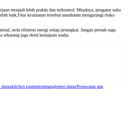
aan menjadi lebih praktis dan terkontrol. Misalnya, pengatur suhu
lebih baik.Fitur keamanan tersebut membantu mengurangi risiko
al, serta efisiensi energi setiap perangkat. Jangan pernah ragu
da sekarang juga demi kemajuan usaha.
 dapur
kitchen equipment
manajemen dapur
Perawatan alat