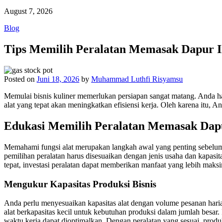
August 7, 2026
Blog
Tips Memilih Peralatan Memasak Dapur I
Posted on
Juni 18, 2026
by
Muhammad Luthfi Risyamsu
Memulai bisnis kuliner memerlukan persiapan sangat matang. Anda haru
alat yang tepat akan meningkatkan efisiensi kerja. Oleh karena itu, 
Edukasi Memilih Peralatan Memasak Dapu
Memahami fungsi alat merupakan langkah awal yang penting sebelum m
pemilihan peralatan harus disesuaikan dengan jenis usaha dan kapas
tepat, investasi peralatan dapat memberikan manfaat yang lebih maksi
Mengukur Kapasitas Produksi Bisnis
Anda perlu menyesuaikan kapasitas alat dengan volume pesanan harian
alat berkapasitas kecil untuk kebutuhan produksi dalam jumlah besar.
waktu kerja dapat dioptimalkan. Dengan peralatan yang sesuai, produk