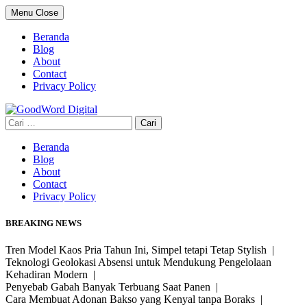
Skip
Menu
Close
to
content
Beranda
Blog
About
Contact
Privacy Policy
Cari
untuk:
Beranda
Blog
About
Contact
Privacy Policy
BREAKING NEWS
Tren Model Kaos Pria Tahun Ini, Simpel tetapi Tetap Stylish |
Teknologi Geolokasi Absensi untuk Mendukung Pengelolaan
Kehadiran Modern |
Penyebab Gabah Banyak Terbuang Saat Panen |
Cara Membuat Adonan Bakso yang Kenyal tanpa Boraks |