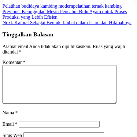
Pelatihan budidaya kambing modern
pelatihan ternak kambing
Navigasi
Previous:
Keunggulan Mesin Pencabut Bulu Ayam untuk Proses
Produksi yang Lebih Efisien
pos
Next:
Kafarat Sebagai Bentuk Taubat dalam Islam dan Hikmahnya
Tinggalkan Balasan
Alamat email Anda tidak akan dipublikasikan.
Ruas yang wajib
ditandai
*
Komentar
*
Nama
*
Email
*
Situs Web