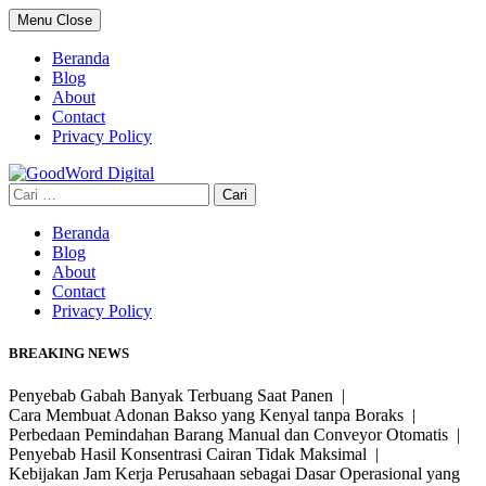
Skip
Menu
Close
to
content
Beranda
Blog
About
Contact
Privacy Policy
Cari
untuk:
Beranda
Blog
About
Contact
Privacy Policy
BREAKING NEWS
Penyebab Gabah Banyak Terbuang Saat Panen |
Cara Membuat Adonan Bakso yang Kenyal tanpa Boraks |
Perbedaan Pemindahan Barang Manual dan Conveyor Otomatis |
Penyebab Hasil Konsentrasi Cairan Tidak Maksimal |
Kebijakan Jam Kerja Perusahaan sebagai Dasar Operasional yang