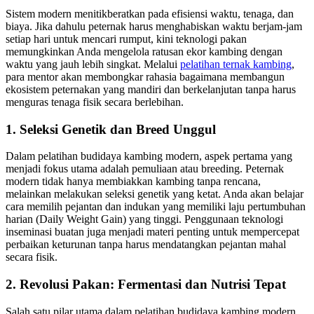
Sistem modern menitikberatkan pada efisiensi waktu, tenaga, dan
biaya. Jika dahulu peternak harus menghabiskan waktu berjam-jam
setiap hari untuk mencari rumput, kini teknologi pakan
memungkinkan Anda mengelola ratusan ekor kambing dengan
waktu yang jauh lebih singkat. Melalui
pelatihan ternak kambing
,
para mentor akan membongkar rahasia bagaimana membangun
ekosistem peternakan yang mandiri dan berkelanjutan tanpa harus
menguras tenaga fisik secara berlebihan.
1. Seleksi Genetik dan Breed Unggul
Dalam pelatihan budidaya kambing modern, aspek pertama yang
menjadi fokus utama adalah pemuliaan atau breeding. Peternak
modern tidak hanya membiakkan kambing tanpa rencana,
melainkan melakukan seleksi genetik yang ketat. Anda akan belajar
cara memilih pejantan dan indukan yang memiliki laju pertumbuhan
harian (Daily Weight Gain) yang tinggi. Penggunaan teknologi
inseminasi buatan juga menjadi materi penting untuk mempercepat
perbaikan keturunan tanpa harus mendatangkan pejantan mahal
secara fisik.
2. Revolusi Pakan: Fermentasi dan Nutrisi Tepat
Salah satu pilar utama dalam pelatihan budidaya kambing modern