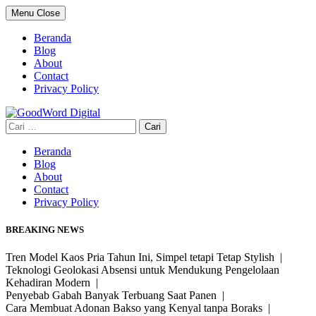
Skip
Menu
Close
to
content
Beranda
Blog
About
Contact
Privacy Policy
Cari
untuk:
Beranda
Blog
About
Contact
Privacy Policy
BREAKING NEWS
Tren Model Kaos Pria Tahun Ini, Simpel tetapi Tetap Stylish |
Teknologi Geolokasi Absensi untuk Mendukung Pengelolaan
Kehadiran Modern |
Penyebab Gabah Banyak Terbuang Saat Panen |
Cara Membuat Adonan Bakso yang Kenyal tanpa Boraks |