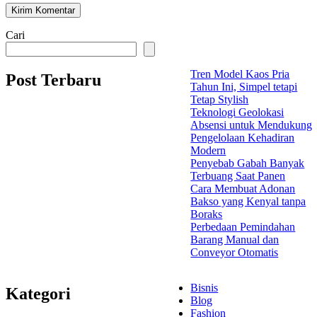
Cari
Tren Model Kaos Pria
Post Terbaru
Tahun Ini, Simpel tetapi
Tetap Stylish
Teknologi Geolokasi
Absensi untuk Mendukung
Pengelolaan Kehadiran
Modern
Penyebab Gabah Banyak
Terbuang Saat Panen
Cara Membuat Adonan
Bakso yang Kenyal tanpa
Boraks
Perbedaan Pemindahan
Barang Manual dan
Conveyor Otomatis
Bisnis
Kategori
Blog
Fashion