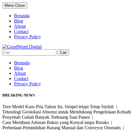
Skip
Menu
Close
to
content
Beranda
Blog
About
Contact
Privacy Policy
Cari
untuk:
Beranda
Blog
About
Contact
Privacy Policy
BREAKING NEWS
Tren Model Kaos Pria Tahun Ini, Simpel tetapi Tetap Stylish |
Teknologi Geolokasi Absensi untuk Mendukung Pengelolaan Kehad
Penyebab Gabah Banyak Terbuang Saat Panen |
Cara Membuat Adonan Bakso yang Kenyal tanpa Boraks |
Perbedaan Pemindahan Barang Manual dan Conveyor Otomatis |