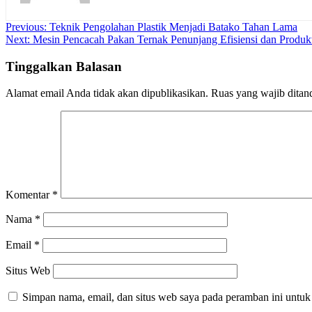
Navigasi
Previous:
Teknik Pengolahan Plastik Menjadi Batako Tahan Lama
Next:
Mesin Pencacah Pakan Ternak Penunjang Efisiensi dan Produkt
pos
Tinggalkan Balasan
Alamat email Anda tidak akan dipublikasikan.
Ruas yang wajib ditan
Komentar
*
Nama
*
Email
*
Situs Web
Simpan nama, email, dan situs web saya pada peramban ini untuk