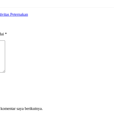
ivitas Peternakan
dai
*
 komentar saya berikutnya.