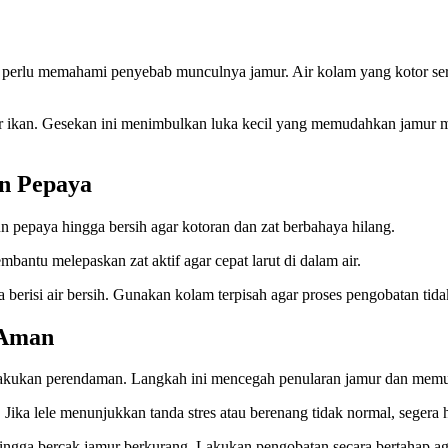
a perlu memahami penyebab munculnya jamur. Air kolam yang kotor s
r ikan. Gesekan ini menimbulkan luka kecil yang memudahkan jamur mas
n Pepaya
n pepaya hingga bersih agar kotoran dan zat berbahaya hilang.
antu melepaskan zat aktif agar cepat larut di dalam air.
erisi air bersih. Gunakan kolam terpisah agar proses pengobatan tid
 Aman
melakukan perendaman. Langkah ini mencegah penularan jamur dan me
ika lele menunjukkan tanda stres atau berenang tidak normal, segera h
ingga bercak jamur berkurang. Lakukan pengobatan secara bertahap ag