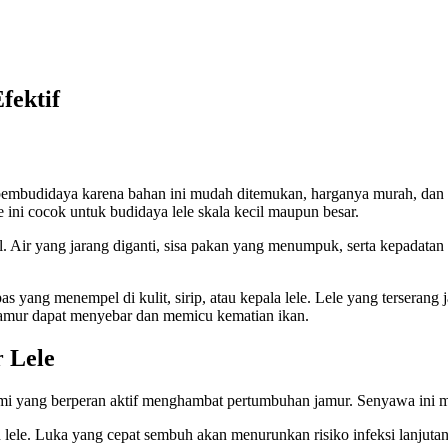
fektif
k pembudidaya karena bahan ini mudah ditemukan, harganya murah, da
 ini cocok untuk budidaya lele skala kecil maupun besar.
al. Air yang jarang diganti, sisa pakan yang menumpuk, serta kepadatan
as yang menempel di kulit, sirip, atau kepala lele. Lele yang tersera
 jamur dapat menyebar dan memicu kematian ikan.
 Lele
i yang berperan aktif menghambat pertumbuhan jamur. Senyawa ini mer
 lele. Luka yang cepat sembuh akan menurunkan risiko infeksi lanjut