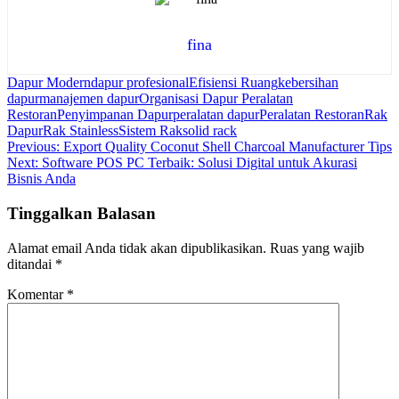
fina
Dapur Modern
dapur profesional
Efisiensi Ruang
kebersihan
dapur
manajemen dapur
Organisasi Dapur Peralatan
Restoran
Penyimpanan Dapur
peralatan dapur
Peralatan Restoran
Rak
Dapur
Rak Stainless
Sistem Rak
solid rack
Navigasi
Previous:
Export Quality Coconut Shell Charcoal Manufacturer Tips
Next:
Software POS PC Terbaik: Solusi Digital untuk Akurasi
pos
Bisnis Anda
Tinggalkan Balasan
Alamat email Anda tidak akan dipublikasikan.
Ruas yang wajib
ditandai
*
Komentar
*