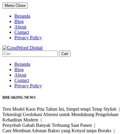
Skip
Menu
Close
to
content
Beranda
Blog
About
Contact
Privacy Policy
Cari
untuk:
Beranda
Blog
About
Contact
Privacy Policy
BREAKING NEWS
Tren Model Kaos Pria Tahun Ini, Simpel tetapi Tetap Stylish |
Teknologi Geolokasi Absensi untuk Mendukung Pengelolaan
Kehadiran Modern |
Penyebab Gabah Banyak Terbuang Saat Panen |
Cara Membuat Adonan Bakso yang Kenyal tanpa Boraks |