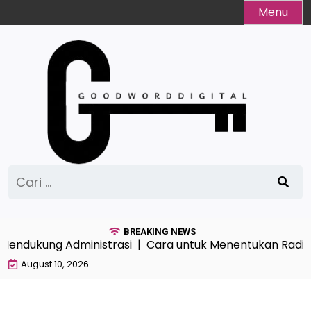
Skip
Menu
to
content
Cari
untuk:
BREAKING NEWS
endukung Administrasi |
Cara untuk Menentukan Radius Lok
August 10, 2026