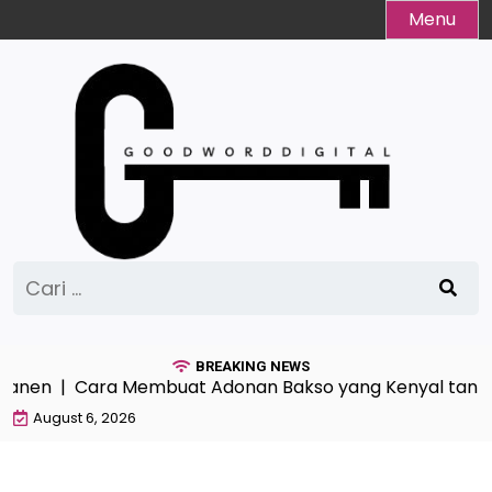
Skip
Menu
to
content
Cari
untuk:
BREAKING NEWS
nen |
Cara Membuat Adonan Bakso yang Kenyal tanpa B
August 6, 2026