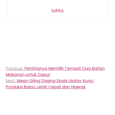
latifa
Navigasi
Previous:
Pentingnya Memilih Tempat Cuci Bahan
pos
Makanan untuk Dapur
Next:
Mesin Giling Daging Skala Usaha, Kunci
Produksi Bakso Lebih Cepat dan Higienis