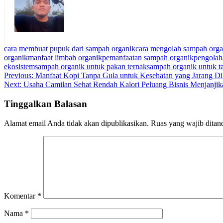
cara membuat pupuk dari sampah organik
cara mengolah sampah orga
organik
manfaat limbah organik
pemanfaatan sampah organik
pengolah
ekosistem
sampah organik untuk pakan ternak
sampah organik untuk 
Navigasi
Previous:
Manfaat Kopi Tanpa Gula untuk Kesehatan yang Jarang Di
Next:
Usaha Camilan Sehat Rendah Kalori Peluang Bisnis Menjanjik
pos
Tinggalkan Balasan
Alamat email Anda tidak akan dipublikasikan.
Ruas yang wajib ditan
Komentar
*
Nama
*