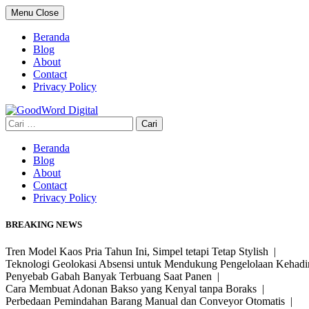
Skip
Menu
Close
to
content
Beranda
Blog
About
Contact
Privacy Policy
Cari
untuk:
Beranda
Blog
About
Contact
Privacy Policy
BREAKING NEWS
Tren Model Kaos Pria Tahun Ini, Simpel tetapi Tetap Stylish |
Teknologi Geolokasi Absensi untuk Mendukung Pengelolaan Kehad
Penyebab Gabah Banyak Terbuang Saat Panen |
Cara Membuat Adonan Bakso yang Kenyal tanpa Boraks |
Perbedaan Pemindahan Barang Manual dan Conveyor Otomatis |