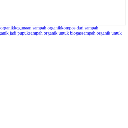
 organik
kegunaan sampah organik
kompos dari sampah
anik jadi pupuk
sampah organik untuk biogas
sampah organik untuk