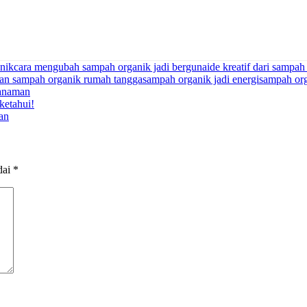
nik
cara mengubah sampah organik jadi berguna
ide kreatif dari sampah
an sampah organik rumah tangga
sampah organik jadi energi
sampah org
tanaman
ketahui!
an
dai
*