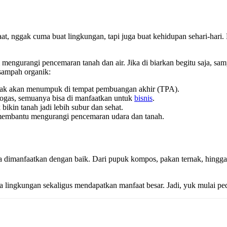
 nggak cuma buat lingkungan, tapi juga buat kehidupan sehari-hari. 
m mengurangi pencemaran tanah dan air. Jika di biarkan begitu saja, s
 sampah organik:
ak akan menumpuk di tempat pembuangan akhir (TPA).
ogas, semuanya bisa di manfaatkan untuk
bisnis
.
kin tanah jadi lebih subur dan sehat.
membantu mengurangi pencemaran udara dan tanah.
a dimanfaatkan dengan baik. Dari pupuk kompos, pakan ternak, hingga 
a lingkungan sekaligus mendapatkan manfaat besar. Jadi, yuk mulai ped