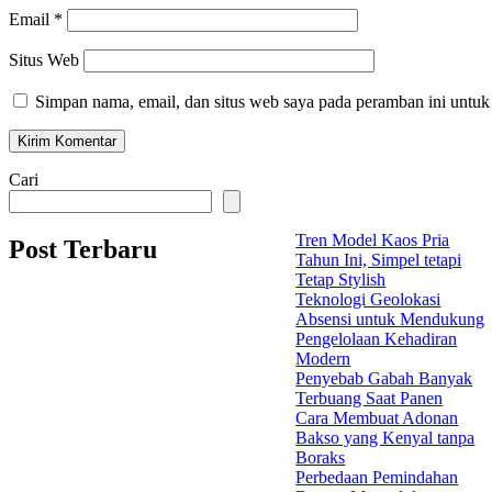
Email
*
Situs Web
Simpan nama, email, dan situs web saya pada peramban ini untuk
Cari
Tren Model Kaos Pria
Post Terbaru
Tahun Ini, Simpel tetapi
Tetap Stylish
Teknologi Geolokasi
Absensi untuk Mendukung
Pengelolaan Kehadiran
Modern
Penyebab Gabah Banyak
Terbuang Saat Panen
Cara Membuat Adonan
Bakso yang Kenyal tanpa
Boraks
Perbedaan Pemindahan