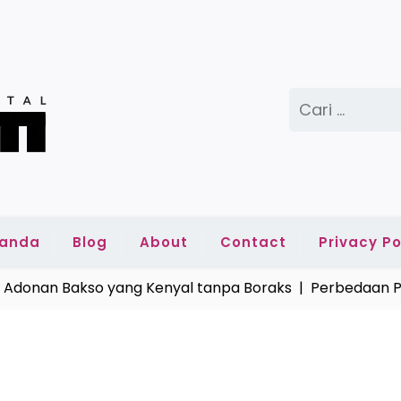
Cari
untuk:
randa
Blog
About
Contact
Privacy Po
n Bakso yang Kenyal tanpa Boraks |
Perbedaan Pemind