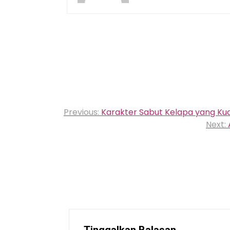
Navigasi
Previous:
Karakter Sabut Kelapa yang K
pos
Next: