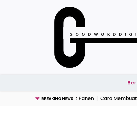
Skip
to
content
Be
ah Banyak Terbuang Saat Panen |
Cara Membuat Adona
BREAKING NEWS