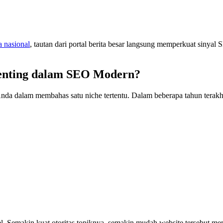
a nasional
, tautan dari portal berita besar langsung memperkuat sinya
Penting dalam SEO Modern?
 Anda dalam membahas satu niche tertentu. Dalam beberapa tahun tera
ibel. Semakin kuat otoritas topiknya, semakin mudah website tersebut 