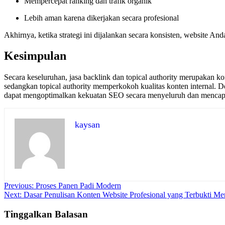
Mempercepat ranking dan trafik organik
Lebih aman karena dikerjakan secara profesional
Akhirnya, ketika strategi ini dijalankan secara konsisten, website A
Kesimpulan
Secara keseluruhan, jasa backlink dan topical authority merupakan k
sedangkan topical authority memperkokoh kualitas konten internal. D
dapat mengoptimalkan kekuatan SEO secara menyeluruh dan mencapai
kaysan
Navigasi
Previous:
Proses Panen Padi Modern
Next:
Dasar Penulisan Konten Website Profesional yang Terbukti Me
pos
Tinggalkan Balasan