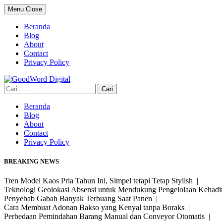
Skip
Menu
Close
to
content
Beranda
Blog
About
Contact
Privacy Policy
Cari
untuk:
Beranda
Blog
About
Contact
Privacy Policy
BREAKING NEWS
Tren Model Kaos Pria Tahun Ini, Simpel tetapi Tetap Stylish |
Teknologi Geolokasi Absensi untuk Mendukung Pengelolaan Kehad
Penyebab Gabah Banyak Terbuang Saat Panen |
Cara Membuat Adonan Bakso yang Kenyal tanpa Boraks |
Perbedaan Pemindahan Barang Manual dan Conveyor Otomatis |