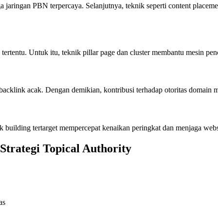
a jaringan PBN terpercaya. Selanjutnya, teknik seperti content placem
rtentu. Untuk itu, teknik pillar page dan cluster membantu mesin p
backlink acak. Dengan demikian, kontribusi terhadap otoritas domain m
nk building tertarget mempercepat kenaikan peringkat dan menjaga websit
trategi Topical Authority
as