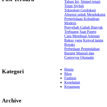
Tahun Ini, Simpel tetapi
Tetap Stylish
Teknologi Geolokasi
Absensi untuk Mendukung
Pengelolaan Kehadiran
Modern
Penyebab Gabah Banyak
Terbuang Saat Panen
Cara Membuat Adonan
Bakso yang Kenyal tanpa
Boraks
Perbedaan Pemindahan
Barang Manual dan
Conveyor Otomatis
Bisnis
Kategori
Blog
Fashion
Kesehatan
Keuangan
Archive