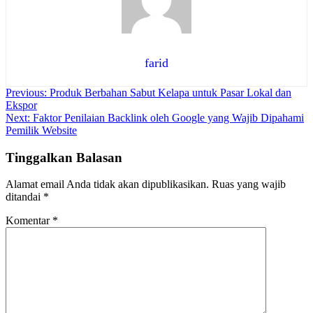
farid
Navigasi
Previous:
Produk Berbahan Sabut Kelapa untuk Pasar Lokal dan
Ekspor
pos
Next:
Faktor Penilaian Backlink oleh Google yang Wajib Dipahami
Pemilik Website
Tinggalkan Balasan
Alamat email Anda tidak akan dipublikasikan.
Ruas yang wajib
ditandai
*
Komentar
*