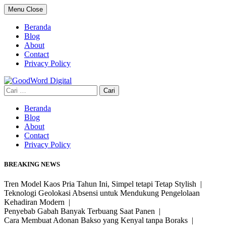
Skip
Menu
Close
to
content
Beranda
Blog
About
Contact
Privacy Policy
Cari
untuk:
Beranda
Blog
About
Contact
Privacy Policy
BREAKING NEWS
Tren Model Kaos Pria Tahun Ini, Simpel tetapi Tetap Stylish |
Teknologi Geolokasi Absensi untuk Mendukung Pengelolaan
Kehadiran Modern |
Penyebab Gabah Banyak Terbuang Saat Panen |
Cara Membuat Adonan Bakso yang Kenyal tanpa Boraks |