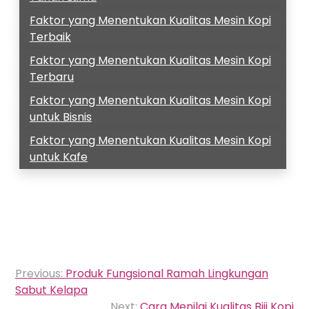
Faktor yang Menentukan Kualitas Mesin Kopi
Terbaik
Faktor yang Menentukan Kualitas Mesin Kopi
Terbaru
Faktor yang Menentukan Kualitas Mesin Kopi
untuk Bisnis
Faktor yang Menentukan Kualitas Mesin Kopi
untuk Kafe
Navigasi
Previous:
Produk Fungsional Ramah Lingkungan
pos
Sabut Kelapa
Next:
Cara Menilai Kualitas Biji Kopi