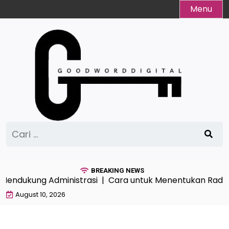
Skip
Menu
to
content
Cari
untuk:
BREAKING NEWS
ndukung Administrasi |
Cara untuk Menentukan Radius Loka
August 10, 2026