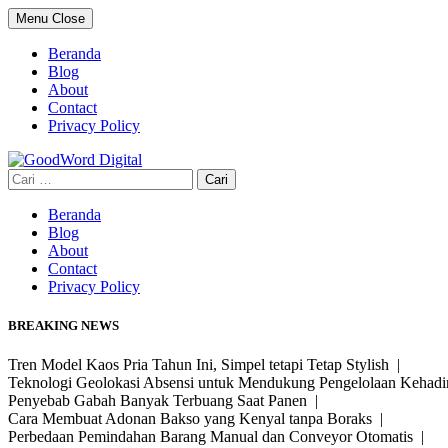
Skip
Menu
Close
to
content
Beranda
Blog
About
Contact
Privacy Policy
Cari
untuk:
Beranda
Blog
About
Contact
Privacy Policy
BREAKING NEWS
Tren Model Kaos Pria Tahun Ini, Simpel tetapi Tetap Stylish |
Teknologi Geolokasi Absensi untuk Mendukung Pengelolaan Kehad
Penyebab Gabah Banyak Terbuang Saat Panen |
Cara Membuat Adonan Bakso yang Kenyal tanpa Boraks |
Perbedaan Pemindahan Barang Manual dan Conveyor Otomatis |