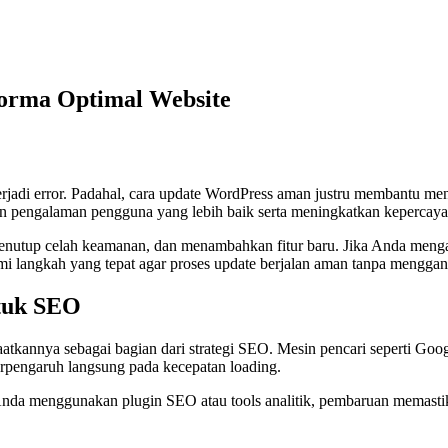
orma Optimal Website
erjadi error. Padahal, cara update WordPress aman justru membantu men
an pengalaman pengguna yang lebih baik serta meningkatkan kepercaya
menutup celah keamanan, dan menambahkan fitur baru. Jika Anda men
mi langkah yang tepat agar proses update berjalan aman tanpa menggan
tuk SEO
tkannya sebagai bagian dari strategi SEO. Mesin pencari seperti Googl
pengaruh langsung pada kecepatan loading.
 Anda menggunakan plugin SEO atau tools analitik, pembaruan memastika