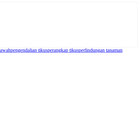
sawah
pengendalian tikus
perangkap tikus
perlindungan tanaman