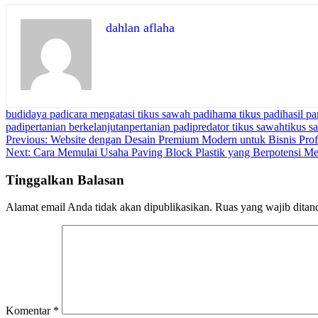
dahlan aflaha
budidaya padi
cara mengatasi tikus sawah padi
hama tikus padi
hasil p
padi
pertanian berkelanjutan
pertanian padi
predator tikus sawah
tikus 
Navigasi
Previous:
Website dengan Desain Premium Modern untuk Bisnis Prof
Next:
Cara Memulai Usaha Paving Block Plastik yang Berpotensi M
pos
Tinggalkan Balasan
Alamat email Anda tidak akan dipublikasikan.
Ruas yang wajib ditan
Komentar
*