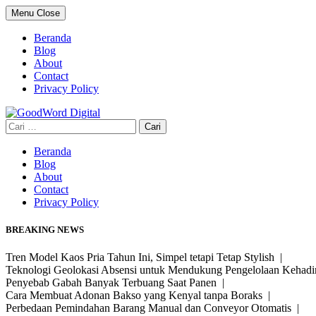
Skip
Menu
Close
to
content
Beranda
Blog
About
Contact
Privacy Policy
Cari
untuk:
Beranda
Blog
About
Contact
Privacy Policy
BREAKING NEWS
Tren Model Kaos Pria Tahun Ini, Simpel tetapi Tetap Stylish |
Teknologi Geolokasi Absensi untuk Mendukung Pengelolaan Kehad
Penyebab Gabah Banyak Terbuang Saat Panen |
Cara Membuat Adonan Bakso yang Kenyal tanpa Boraks |
Perbedaan Pemindahan Barang Manual dan Conveyor Otomatis |