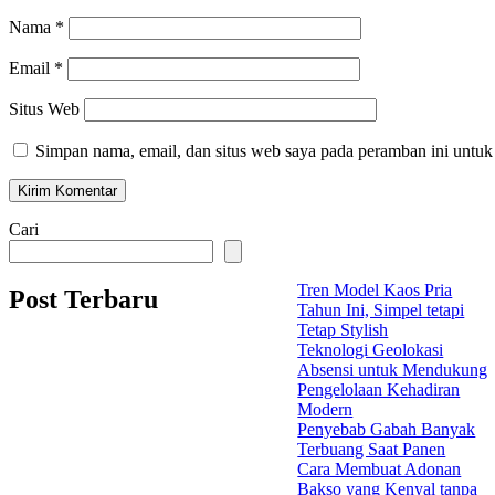
Nama
*
Email
*
Situs Web
Simpan nama, email, dan situs web saya pada peramban ini untuk
Cari
Tren Model Kaos Pria
Post Terbaru
Tahun Ini, Simpel tetapi
Tetap Stylish
Teknologi Geolokasi
Absensi untuk Mendukung
Pengelolaan Kehadiran
Modern
Penyebab Gabah Banyak
Terbuang Saat Panen
Cara Membuat Adonan
Bakso yang Kenyal tanpa