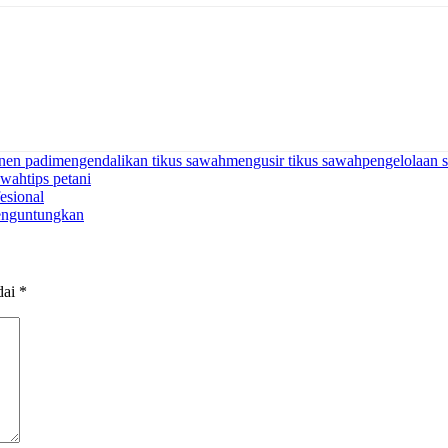
anen padi
mengendalikan tikus sawah
mengusir tikus sawah
pengelolaan 
sawah
tips petani
esional
enguntungkan
dai
*