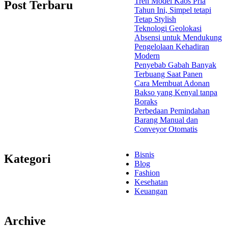
Tren Model Kaos Pria
Post Terbaru
Tahun Ini, Simpel tetapi
Tetap Stylish
Teknologi Geolokasi
Absensi untuk Mendukung
Pengelolaan Kehadiran
Modern
Penyebab Gabah Banyak
Terbuang Saat Panen
Cara Membuat Adonan
Bakso yang Kenyal tanpa
Boraks
Perbedaan Pemindahan
Barang Manual dan
Conveyor Otomatis
Bisnis
Kategori
Blog
Fashion
Kesehatan
Keuangan
Archive