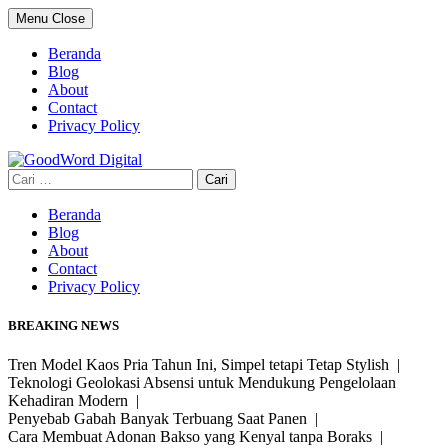
Skip
Menu
Close
to
content
Beranda
Blog
About
Contact
Privacy Policy
Cari
untuk:
Beranda
Blog
About
Contact
Privacy Policy
BREAKING NEWS
Tren Model Kaos Pria Tahun Ini, Simpel tetapi Tetap Stylish |
Teknologi Geolokasi Absensi untuk Mendukung Pengelolaan
Kehadiran Modern |
Penyebab Gabah Banyak Terbuang Saat Panen |
Cara Membuat Adonan Bakso yang Kenyal tanpa Boraks |