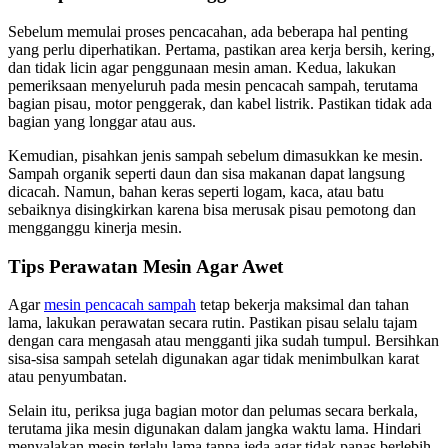
Sebelum memulai proses pencacahan, ada beberapa hal penting
yang perlu diperhatikan. Pertama, pastikan area kerja bersih, kering,
dan tidak licin agar penggunaan mesin aman. Kedua, lakukan
pemeriksaan menyeluruh pada mesin pencacah sampah, terutama
bagian pisau, motor penggerak, dan kabel listrik. Pastikan tidak ada
bagian yang longgar atau aus.
Kemudian, pisahkan jenis sampah sebelum dimasukkan ke mesin.
Sampah organik seperti daun dan sisa makanan dapat langsung
dicacah. Namun, bahan keras seperti logam, kaca, atau batu
sebaiknya disingkirkan karena bisa merusak pisau pemotong dan
mengganggu kinerja mesin.
Tips Perawatan Mesin Agar Awet
Agar
mesin pencacah sampah
tetap bekerja maksimal dan tahan
lama, lakukan perawatan secara rutin. Pastikan pisau selalu tajam
dengan cara mengasah atau mengganti jika sudah tumpul. Bersihkan
sisa-sisa sampah setelah digunakan agar tidak menimbulkan karat
atau penyumbatan.
Selain itu, periksa juga bagian motor dan pelumas secara berkala,
terutama jika mesin digunakan dalam jangka waktu lama. Hindari
menyalakan mesin terlalu lama tanpa jeda agar tidak panas berlebih.