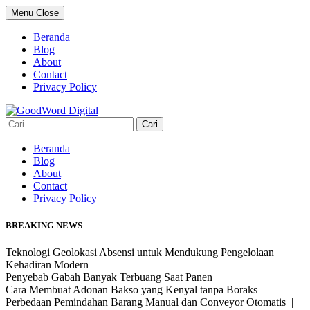
Skip
Menu
Close
to
content
Beranda
Blog
About
Contact
Privacy Policy
Cari
untuk:
Beranda
Blog
About
Contact
Privacy Policy
BREAKING NEWS
Teknologi Geolokasi Absensi untuk Mendukung Pengelolaan
Kehadiran Modern |
Penyebab Gabah Banyak Terbuang Saat Panen |
Cara Membuat Adonan Bakso yang Kenyal tanpa Boraks |
Perbedaan Pemindahan Barang Manual dan Conveyor Otomatis |