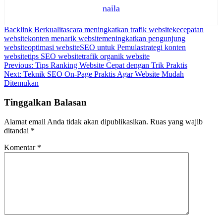
naila
Backlink Berkualitas
cara meningkatkan trafik website
kecepatan
website
konten menarik website
meningkatkan pengunjung
website
optimasi website
SEO untuk Pemula
strategi konten
website
tips SEO website
trafik organik website
Navigasi
Previous:
Tips Ranking Website Cepat dengan Trik Praktis
Next:
Teknik SEO On-Page Praktis Agar Website Mudah
pos
Ditemukan
Tinggalkan Balasan
Alamat email Anda tidak akan dipublikasikan.
Ruas yang wajib
ditandai
*
Komentar
*