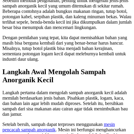
Sebelum memulai pengolahan, penting untuk mengenali jenis-jenis
sampah anorganik kecil yang umum ditemukan di sekitar rumah.
Beberapa contohnya adalah bungkus makanan ringan, tutup botol,
potongan kabel, serpihan plastik, dan kaleng minuman bekas. Walau
terlihat sepele, benda-benda kecil ini jika dikumpulkan dalam jumlah
besar bisa menumpuk dan mencemari lingkungan.
Dengan pemilahan yang tepat, kita dapat memisahkan bahan yang
masih bisa berguna kembali dari yang benar-benar harus hancur.
Misalnya, tutup botol plastik bisa menjadi bahan kerajinan,
sementara potongan logam kecil dapat meleburnya kembali untuk
industri daur ulang.
Langkah Awal Mengolah Sampah
Anorganik Kecil
Langkah pertama dalam mengolah sampah anorganik kecil adalah
memilah berdasarkan jenis bahan. Pisahkan plastik, logam, kaca,
dan bahan lain agar lebih mudah diproses. Setelah itu, bersihkan
sampah dari sisa makanan atau cairan agar tidak menimbulkan bau
dan jamur.
Setelah bersih, sampah dapat terproses menggunakan
mesin
pencacah sampah anorganik
. Mesin ini berfungsi menghancurkan