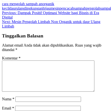
cara mengolah sampah anorganik
kecil
daurulang
lingkunganhijau
mesinpencacahsampah
pengolahsampa
Navigasi
Previous:
Dampak Positif Optimasi Website bagi Bisnis di Era
Digital
pos
Next:
Mesin Pengolah Limbah Non Organik untuk daur Ulang
Limbah
Tinggalkan Balasan
Alamat email Anda tidak akan dipublikasikan.
Ruas yang wajib
ditandai
*
Komentar
*
Nama
*
Email
*