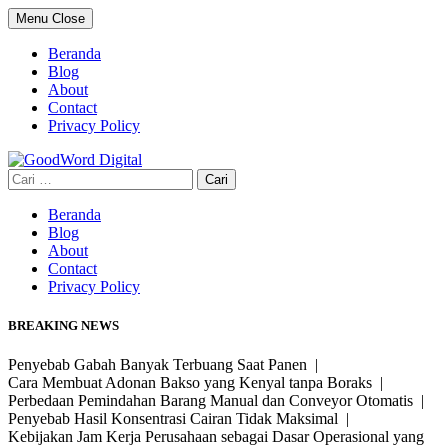
Skip
Menu
Close
to
content
Beranda
Blog
About
Contact
Privacy Policy
Cari
untuk:
Beranda
Blog
About
Contact
Privacy Policy
BREAKING NEWS
Penyebab Gabah Banyak Terbuang Saat Panen |
Cara Membuat Adonan Bakso yang Kenyal tanpa Boraks |
Perbedaan Pemindahan Barang Manual dan Conveyor Otomatis |
Penyebab Hasil Konsentrasi Cairan Tidak Maksimal |
Kebijakan Jam Kerja Perusahaan sebagai Dasar Operasional yang