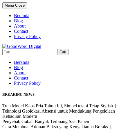
Skip
Menu
Close
to
content
Beranda
Blog
About
Contact
Privacy Policy
Cari
untuk:
Beranda
Blog
About
Contact
Privacy Policy
BREAKING NEWS
Tren Model Kaos Pria Tahun Ini, Simpel tetapi Tetap Stylish |
Teknologi Geolokasi Absensi untuk Mendukung Pengelolaan
Kehadiran Modern |
Penyebab Gabah Banyak Terbuang Saat Panen |
Cara Membuat Adonan Bakso yang Kenyal tanpa Boraks |