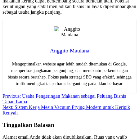
makanan kering dapat berkembang secara berkelanjutan. Potensi
keuntungan yang stabil menjadikan bisnis ini layak dipertimbangkan
sebagai usaha jangka panjang.
Anggito Maulana
Mengoptimalkan website agar lebih mudah ditemukan di Google,
memperluas jangkauan pengunjung, dan membantu perkembangan
bisnis secara bertahap. Fokus pada strategi SEO yang efektif, sehingga
trafik meningkat tanpa harus bergantung pada iklan berbayar.
Navigasi
Previous:
Usaha Pengeringan Makanan sebagai Peluang Bisnis
Tahan Lama
pos
Next:
Sistem Kerja Mesin Vacuum Frying Modern untuk Keripik
Renyah
Tinggalkan Balasan
Alamat email Anda tidak akan dipublikasikan.
Ruas yang wajib