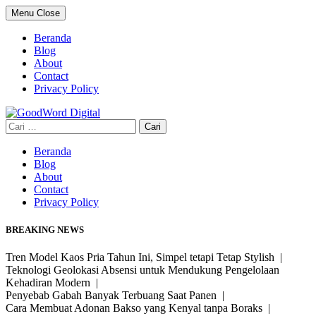
Skip
Menu
Close
to
content
Beranda
Blog
About
Contact
Privacy Policy
Cari
untuk:
Beranda
Blog
About
Contact
Privacy Policy
BREAKING NEWS
Tren Model Kaos Pria Tahun Ini, Simpel tetapi Tetap Stylish |
Teknologi Geolokasi Absensi untuk Mendukung Pengelolaan
Kehadiran Modern |
Penyebab Gabah Banyak Terbuang Saat Panen |
Cara Membuat Adonan Bakso yang Kenyal tanpa Boraks |