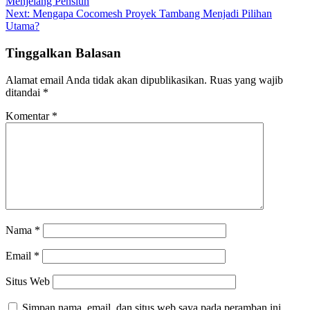
Menjelang Pensiun
pos
Next:
Mengapa Cocomesh Proyek Tambang Menjadi Pilihan
Utama?
Tinggalkan Balasan
Alamat email Anda tidak akan dipublikasikan.
Ruas yang wajib
ditandai
*
Komentar
*
Nama
*
Email
*
Situs Web
Simpan nama, email, dan situs web saya pada peramban ini