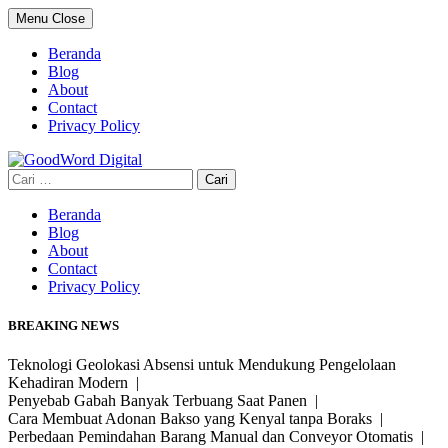
Skip
Menu
Close
to
content
Beranda
Blog
About
Contact
Privacy Policy
Cari
untuk:
Beranda
Blog
About
Contact
Privacy Policy
BREAKING NEWS
Teknologi Geolokasi Absensi untuk Mendukung Pengelolaan
Kehadiran Modern |
Penyebab Gabah Banyak Terbuang Saat Panen |
Cara Membuat Adonan Bakso yang Kenyal tanpa Boraks |
Perbedaan Pemindahan Barang Manual dan Conveyor Otomatis |