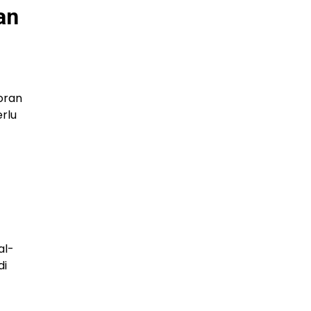
an
oran
erlu
al-
di