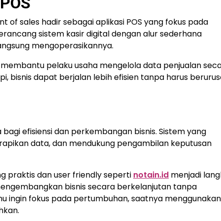
 POS
int of sales
hadir sebagai aplikasi POS yang fokus pada
ancang sistem kasir digital dengan alur sederhana
 langsung mengoperasikannya.
uga membantu pelaku usaha mengelola data penjualan sec
pi, bisnis dapat berjalan lebih efisien tanpa harus beruru
agi efisiensi dan perkembangan bisnis. Sistem yang
rapikan data, dan mendukung pengambilan keputusan
g praktis dan user friendly seperti
notain.id
menjadi lan
 mengembangkan bisnis secara berkelanjutan tanpa
u ingin fokus pada pertumbuhan, saatnya menggunakan
hkan.