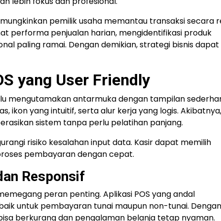
n lebih fokus dan profesional.
memungkinkan pemilik usaha memantau transaksi secara r
hat performa penjualan harian, mengidentifikasi produk
onal paling ramai. Dengan demikian, strategi bisnis dapat
OS yang User Friendly
lalu mengutamakan antarmuka dengan tampilan sederhan
on yang intuitif, serta alur kerja yang logis. Akibatnya
asikan sistem tanpa perlu pelatihan panjang.
gurangi risiko kesalahan input data. Kasir dapat memilih
roses pembayaran dengan cepat.
dan Responsif
 memegang peran penting. Aplikasi POS yang andal
 baik untuk pembayaran tunai maupun non-tunai. Denga
bisa berkurang dan pengalaman belanja tetap nyaman.