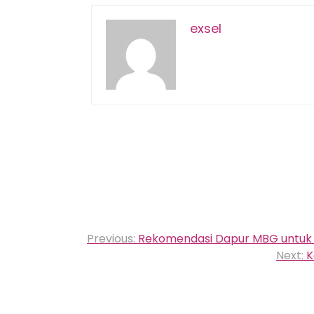
exsel
Navigasi
Previous:
Rekomendasi Dapur MBG untuk U
pos
Next:
K