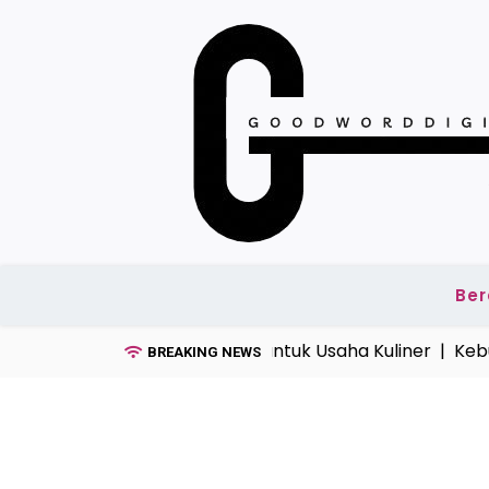
Skip
to
content
Be
cepat Persiapan Bahan untuk Usaha Kuliner |
Kebutuha
BREAKING NEWS