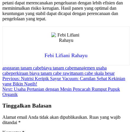
petani dapat merencanakan pengeluaran dengan lebih efisien dan
meminimalkan risiko kerugian. Hasil panen yang optimal dan
keuntungan yang stabil dapat dicapai dengan perencanaan dan
pengelolaan yang tepat.
Febi Lifiani Rahayu
anggaran tanam cabe
biaya tanam cabe
manajemen usaha
cabe
perkiraan biaya tanam cabe rawit
tanam cabe skala besar
Navigasi
Previous:
Nutrisi Keripik Sayur Vacuum: Camilan Sehat Kekinian
yang Bikin Nagih!
pos
Next:
Usaha Pertanian dengan Mesin Pencacah Rumput Pupuk
Organik
Tinggalkan Balasan
Alamat email Anda tidak akan dipublikasikan.
Ruas yang wajib
ditandai
*