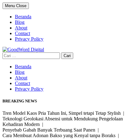
Skip
Menu
Close
to
content
Beranda
Blog
About
Contact
Privacy Policy
Cari
untuk:
Beranda
Blog
About
Contact
Privacy Policy
BREAKING NEWS
Tren Model Kaos Pria Tahun Ini, Simpel tetapi Tetap Stylish |
Teknologi Geolokasi Absensi untuk Mendukung Pengelolaan
Kehadiran Modern |
Penyebab Gabah Banyak Terbuang Saat Panen |
Cara Membuat Adonan Bakso yang Kenyal tanpa Boraks |