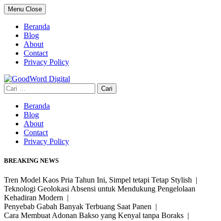
Skip
Menu
Close
to
content
Beranda
Blog
About
Contact
Privacy Policy
Cari
untuk:
Beranda
Blog
About
Contact
Privacy Policy
BREAKING NEWS
Tren Model Kaos Pria Tahun Ini, Simpel tetapi Tetap Stylish |
Teknologi Geolokasi Absensi untuk Mendukung Pengelolaan
Kehadiran Modern |
Penyebab Gabah Banyak Terbuang Saat Panen |
Cara Membuat Adonan Bakso yang Kenyal tanpa Boraks |