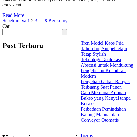
consistent
Read More
Paginasi
Sebelumnya
1
2
3
…
8
Berikutnya
Cari
pos
Tren Model Kaos Pria
Post Terbaru
Tahun Ini, Simpel tetapi
Tetap Stylish
Teknologi Geolokasi
Absensi untuk Mendukung
Pengelolaan Kehadiran
Modern
Penyebab Gabah Banyak
Terbuang Saat Panen
Cara Membuat Adonan
Bakso yang Kenyal tanpa
Boraks
Perbedaan Pemindahan
Barang Manual dan
Conveyor Otomatis
Bisnis