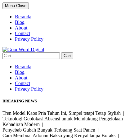
Skip
Menu
Close
to
content
Beranda
Blog
About
Contact
Privacy Policy
Cari
untuk:
Beranda
Blog
About
Contact
Privacy Policy
BREAKING NEWS
Tren Model Kaos Pria Tahun Ini, Simpel tetapi Tetap Stylish |
Teknologi Geolokasi Absensi untuk Mendukung Pengelolaan
Kehadiran Modern |
Penyebab Gabah Banyak Terbuang Saat Panen |
Cara Membuat Adonan Bakso yang Kenyal tanpa Boraks |