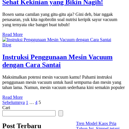
Sehat Kekinian yang Bikin Nagih!
Bosen sama camilan yang gitu-gitu aja? Gini deh, biar nggak
penasaran, yuk kita ngobrolin soal nutrisi keripik sayur vacuum
yang ternyata oke banget buat tubuh!
Read More
Blog
Instruksi Penggunaan Mesin Vacuum
dengan Cara Santai
Maksimalkan potensi mesin vacuum kamu! Pahami instruksi
penggunaan mesin vacuum untuk hasil sempurna dan mesin yang
tahan lama. Namun, mesin vacuum sederhana kini semakin populer
Read More
Paginasi
Sebelumnya
1
…
4
5
Cari
pos
Tren Model Kaos Pria
Post Terbaru
Tahun Ini, Simpel tetapi