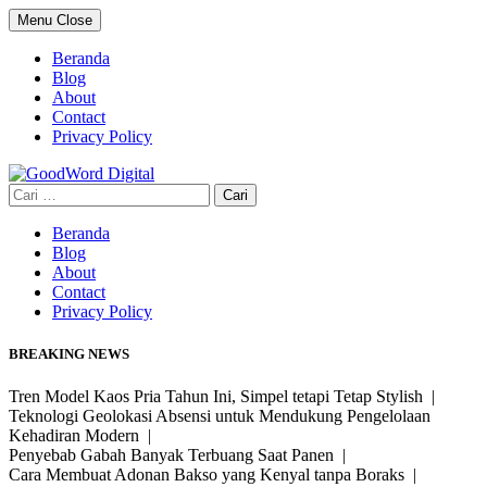
Skip
Menu
Close
to
content
Beranda
Blog
About
Contact
Privacy Policy
Cari
untuk:
Beranda
Blog
About
Contact
Privacy Policy
BREAKING NEWS
Tren Model Kaos Pria Tahun Ini, Simpel tetapi Tetap Stylish |
Teknologi Geolokasi Absensi untuk Mendukung Pengelolaan
Kehadiran Modern |
Penyebab Gabah Banyak Terbuang Saat Panen |
Cara Membuat Adonan Bakso yang Kenyal tanpa Boraks |