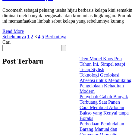
Cocomesh sebagai peluang usaha hijau berbasis kelapa kini semakin
diminati oleh banyak pengusaha dan komunitas lingkungan. Produk
ini memanfaatkan limbah sabut kelapa yang sebelumnya kurang
Read More
Paginasi
Sebelumnya
1
2
3
4
5
Berikutnya
Cari
pos
Tren Model Kaos Pria
Post Terbaru
Tahun Ini, Simpel tetapi
Tetap Stylish
Teknologi Geolokasi
Absensi untuk Mendukung
Pengelolaan Kehadiran
Modern
Penyebab Gabah Banyak
Terbuang Saat Panen
Cara Membuat Adonan
Bakso yang Kenyal tanpa
Boraks
Perbedaan Pemindahan
Barang Manual dan
Conveyor Otomatis