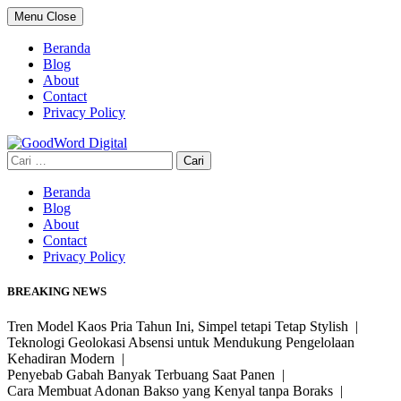
Skip
Menu
Close
to
content
Beranda
Blog
About
Contact
Privacy Policy
Cari
untuk:
Beranda
Blog
About
Contact
Privacy Policy
BREAKING NEWS
Tren Model Kaos Pria Tahun Ini, Simpel tetapi Tetap Stylish |
Teknologi Geolokasi Absensi untuk Mendukung Pengelolaan
Kehadiran Modern |
Penyebab Gabah Banyak Terbuang Saat Panen |
Cara Membuat Adonan Bakso yang Kenyal tanpa Boraks |