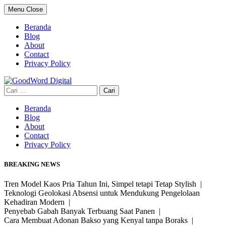
Skip
Menu
Close
to
content
Beranda
Blog
About
Contact
Privacy Policy
Cari
untuk:
Beranda
Blog
About
Contact
Privacy Policy
BREAKING NEWS
Tren Model Kaos Pria Tahun Ini, Simpel tetapi Tetap Stylish |
Teknologi Geolokasi Absensi untuk Mendukung Pengelolaan
Kehadiran Modern |
Penyebab Gabah Banyak Terbuang Saat Panen |
Cara Membuat Adonan Bakso yang Kenyal tanpa Boraks |