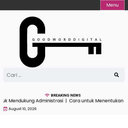
Skip
Menu
to
content
Cari
untuk:
BREAKING NEWS
tuk Mendukung Administrasi |
Cara untuk Menentukan Radiu
August 10, 2026