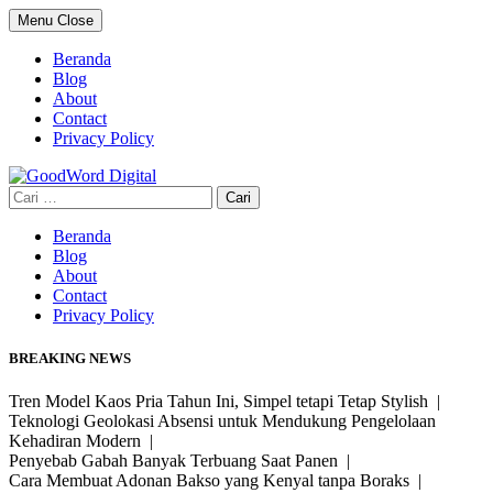
Skip
Menu
Close
to
content
Beranda
Blog
About
Contact
Privacy Policy
Cari
untuk:
Beranda
Blog
About
Contact
Privacy Policy
BREAKING NEWS
Tren Model Kaos Pria Tahun Ini, Simpel tetapi Tetap Stylish |
Teknologi Geolokasi Absensi untuk Mendukung Pengelolaan
Kehadiran Modern |
Penyebab Gabah Banyak Terbuang Saat Panen |
Cara Membuat Adonan Bakso yang Kenyal tanpa Boraks |