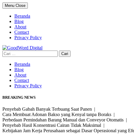
Skip
Menu
Close
to
content
Beranda
Blog
About
Contact
Privacy Policy
Cari
untuk:
Beranda
Blog
About
Contact
Privacy Policy
BREAKING NEWS
Penyebab Gabah Banyak Terbuang Saat Panen |
Cara Membuat Adonan Bakso yang Kenyal tanpa Boraks |
Perbedaan Pemindahan Barang Manual dan Conveyor Otomatis |
Penyebab Hasil Konsentrasi Cairan Tidak Maksimal |
Kebijakan Jam Kerja Perusahaan sebagai Dasar Operasional yang Ef