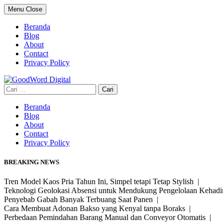
Skip
Menu
Close
to
content
Beranda
Blog
About
Contact
Privacy Policy
Cari
untuk:
Beranda
Blog
About
Contact
Privacy Policy
BREAKING NEWS
Tren Model Kaos Pria Tahun Ini, Simpel tetapi Tetap Stylish |
Teknologi Geolokasi Absensi untuk Mendukung Pengelolaan Kehad
Penyebab Gabah Banyak Terbuang Saat Panen |
Cara Membuat Adonan Bakso yang Kenyal tanpa Boraks |
Perbedaan Pemindahan Barang Manual dan Conveyor Otomatis |