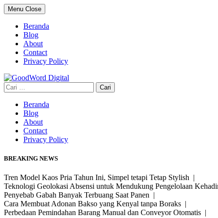
Skip
Menu
Close
to
content
Beranda
Blog
About
Contact
Privacy Policy
Cari
untuk:
Beranda
Blog
About
Contact
Privacy Policy
BREAKING NEWS
Tren Model Kaos Pria Tahun Ini, Simpel tetapi Tetap Stylish |
Teknologi Geolokasi Absensi untuk Mendukung Pengelolaan Kehad
Penyebab Gabah Banyak Terbuang Saat Panen |
Cara Membuat Adonan Bakso yang Kenyal tanpa Boraks |
Perbedaan Pemindahan Barang Manual dan Conveyor Otomatis |